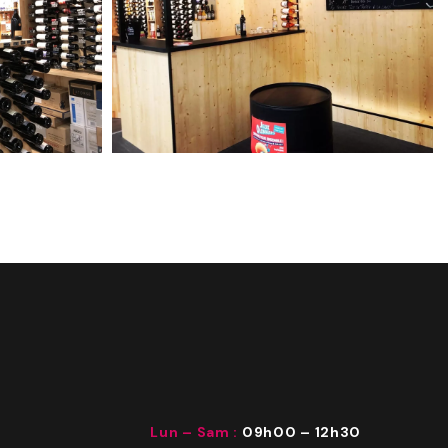
Lun – Sam :
09h00
–
12h30